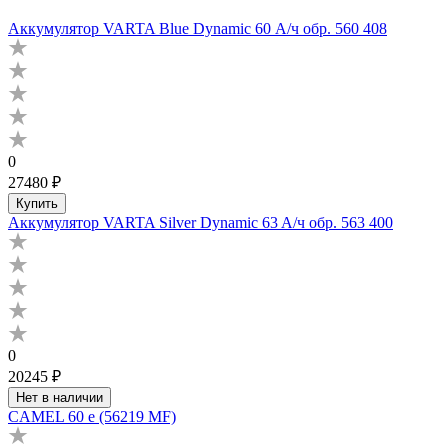
Аккумулятор VARTA Blue Dynamic 60 А/ч обр. 560 408
0
27480 ₽
Купить
Аккумулятор VARTA Silver Dynamic 63 A/ч обр. 563 400
0
20245 ₽
Нет в наличии
CAMEL 60 е (56219 MF)