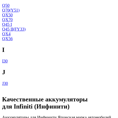
Q50
Q70(Y51)
QX50
QX70
Q45 I
Q45 II(FY33)
QX4
QX56
I
I30
J
J30
Качественные аккумуляторы
для Infiniti (Инфинити)
Аккумуляторы для Инфинити Японская марка автомобилей