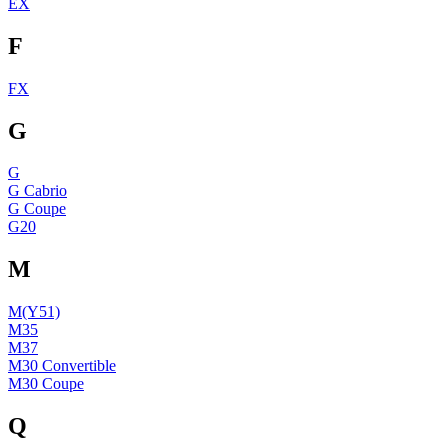
EX
F
FX
G
G
G Cabrio
G Coupe
G20
M
M(Y51)
M35
M37
M30 Convertible
M30 Coupe
Q