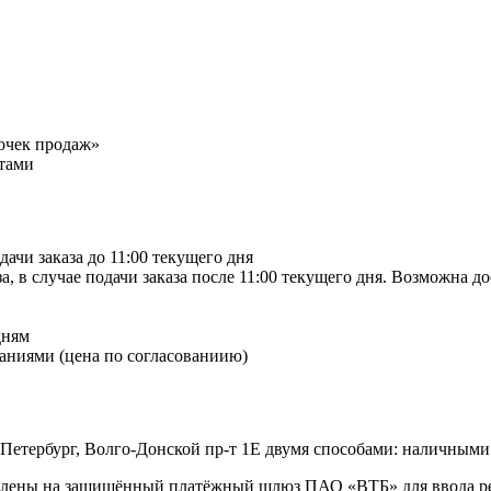
точек продаж»
тами
дачи заказа до 11:00 текущего дня
а, в случае подачи заказа после 11:00 текущего дня. Возможна д
дням
аниями (цена по согласованиию)
-Петербург, Волго-Донской пр-т 1Е двумя способами: наличными
правлены на защищённый платёжный шлюз ПАО «ВТБ» для ввода 