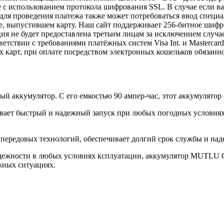
с использованием протокола шифрования SSL. В случае если в
e, для проведения платежа также может потребоваться ввод спец
ке, выпустившем карту. Наш сайт поддерживает 256-битное ши
 не будет предоставлена третьим лицам за исключением случа
етствии с требованиями платёжных систем Visa Int. и Mastercard
х карт, при оплате посредством электронных кошельков обязанн
аккумулятор. С его емкостью 90 ампер-час, этот аккумулятор 
чивает быстрый и надежный запуск при любых погодных условия
 передовых технологий, обеспечивает долгий срок службы и на
 надежности в любых условиях ксплуатации, аккумулятор MUTL
жных ситуациях.