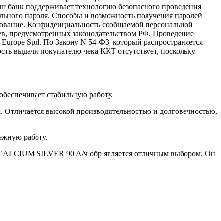
аш банк поддерживает технологию безопасного проведения
иального пароля. Способы и возможность получения паролей
фрование. Конфиденциальность сообщаемой персональной
ев, предусмотренных законодательством РФ. Проведение
 Europe Sprl. По Закону N 54-ФЗ, который распространяется
ость выдачи покупателю чека ККТ отсутствует, поскольку
обеспечивает стабильную работу.
х. Отличается высокой производительностью и долговечностью,
дежную работу.
U CALCIUM SILVER 90 А/ч обр является отличным выбором. Он