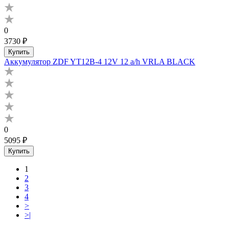
0
3730 ₽
Купить
Аккумулятор ZDF YT12B-4 12V 12 a/h VRLA BLACK
0
5095 ₽
Купить
1
2
3
4
>
>|