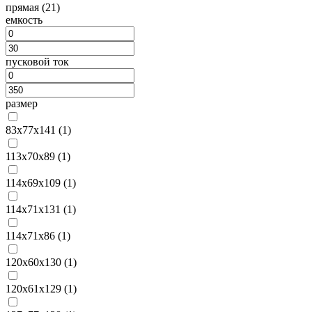
прямая (
21
)
емкость
пусковой ток
размер
83х77х141 (
1
)
113х70х89 (
1
)
114х69х109 (
1
)
114х71х131 (
1
)
114х71х86 (
1
)
120х60х130 (
1
)
120х61х129 (
1
)