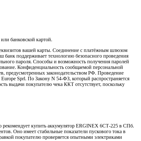
 или банковской картой.
реквизитов вашей карты. Соединение с платёжным шлюзом
аш банк поддерживает технологию безопасного проведения
иального пароля. Способы и возможность получения паролей
фрование. Конфиденциальность сообщаемой персональной
ев, предусмотренных законодательством РФ. Проведение
 Europe Sprl. По Закону N 54-ФЗ, который распространяется
ость выдачи покупателю чека ККТ отсутствует, поскольку
но рекомендует купить аккумулятор ERGINEX 6СТ-225 в СПб.
тов. Оно имеет стабильные показатели пускового тока в
тправкой покупателю проверяется опытными электриками