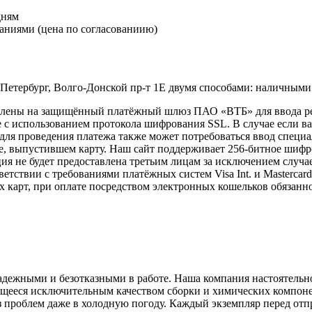
дням
аниями (цена по согласованиию)
-Петербург, Волго-Донской пр-т 1Е двумя способами: наличными
правлены на защищённый платёжный шлюз ПАО «ВТБ» для ввода 
с использованием протокола шифрования SSL. В случае если в
e, для проведения платежа также может потребоваться ввод спец
ке, выпустившем карту. Наш сайт поддерживает 256-битное ши
 не будет предоставлена третьим лицам за исключением случа
етствии с требованиями платёжных систем Visa Int. и Mastercard
х карт, при оплате посредством электронных кошельков обязанн
адежными и безотказными в работе. Наша компания настоятель
щееся исключительным качеством сборки и химических компонен
 без проблем даже в холодную погоду. Каждый экземпляр перед о