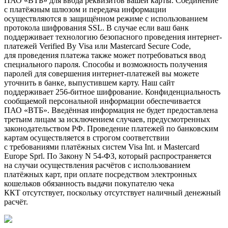
ПАО «ВТБ» для ввода реквизитов вашей карты. Соединение
с платёжным шлюзом и передача информации
осуществляются в защищённом режиме с использованием
протокола шифрования SSL. В случае если ваш банк
поддерживает технологию безопасного проведения интернет-
платежей Verified By Visa или Mastercard Secure Code,
для проведения платежа также может потребоваться ввод
специального пароля. Способы и возможность получения
паролей для совершения интернет-платежей вы можете
уточнить в банке, выпустившем карту. Наш сайт
поддерживает 256-битное шифрование. Конфиденциальность
сообщаемой персональной информации обеспечивается
ПАО «ВТБ». Введённая информация не будет предоставлена
третьим лицам за исключением случаев, предусмотренных
законодательством РФ. Проведение платежей по банковским
картам осуществляется в строгом соответствии
с требованиями платёжных систем Visa Int. и Mastercard
Europe Sprl. По Закону N 54-ФЗ, который распространяется
на случаи осуществления расчётов с использованием
платёжных карт, при оплате посредством электронных
кошельков обязанность выдачи покупателю чека
ККТ отсутствует, поскольку отсутствует наличный денежный
расчёт.