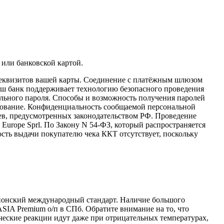
 или банковской картой.
реквизитов вашей карты. Соединение с платёжным шлюзом
аш банк поддерживает технологию безопасного проведения
иального пароля. Способы и возможность получения паролей
фрование. Конфиденциальность сообщаемой персональной
ев, предусмотренных законодательством РФ. Проведение
 Europe Sprl. По Закону N 54-ФЗ, который распространяется
ость выдачи покупателю чека ККТ отсутствует, поскольку
понский международный стандарт. Наличие большого
IA Premium о/п в СПб. Обратите внимание на то, что
ческие реакции идут даже при отрицательных температурах,