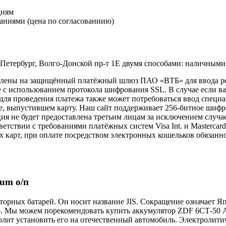
дням
аниями (цена по согласованиию)
-Петербург, Волго-Донской пр-т 1Е двумя способами: наличными
правлены на защищённый платёжный шлюз ПАО «ВТБ» для ввода 
с использованием протокола шифрования SSL. В случае если в
e, для проведения платежа также может потребоваться ввод спец
ке, выпустившем карту. Наш сайт поддерживает 256-битное ши
 не будет предоставлена третьим лицам за исключением случа
етствии с требованиями платёжных систем Visa Int. и Mastercard
х карт, при оплате посредством электронных кошельков обязанн
um о/п
рных батарей. Он носит название JIS. Сокращение означает Я
. Мы можем порекомендовать купить аккумулятор ZDF 6СТ-50 AS
олит установить его на отечественный автомобиль. Электролити