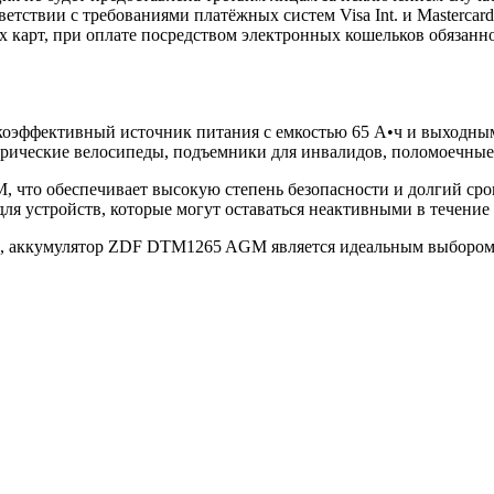
етствии с требованиями платёжных систем Visa Int. и Mastercard
х карт, при оплате посредством электронных кошельков обязанн
ффективный источник питания с емкостью 65 А•ч и выходным 
ктрические велосипеды, подъемники для инвалидов, поломоечны
что обеспечивает высокую степень безопасности и долгий срок
для устройств, которые могут оставаться неактивными в течени
и, аккумулятор ZDF DTM1265 AGM является идеальным выбором д