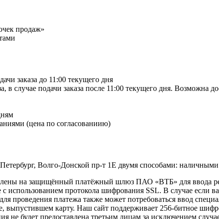
точек продаж»
тами
дачи заказа до 11:00 текущего дня
а, в случае подачи заказа после 11:00 текущего дня. Возможна д
дням
аниями (цена по согласованиию)
-Петербург, Волго-Донской пр-т 1Е двумя способами: наличными
правлены на защищённый платёжный шлюз ПАО «ВТБ» для ввода 
с использованием протокола шифрования SSL. В случае если в
e, для проведения платежа также может потребоваться ввод спец
ке, выпустившем карту. Наш сайт поддерживает 256-битное ши
 не будет предоставлена третьим лицам за исключением случа