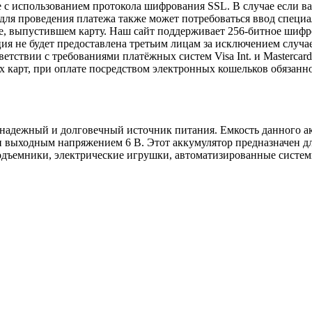
с использованием протокола шифрования SSL. В случае если в
e, для проведения платежа также может потребоваться ввод спец
ке, выпустившем карту. Наш сайт поддерживает 256-битное ши
 не будет предоставлена третьим лицам за исключением случа
етствии с требованиями платёжных систем Visa Int. и Mastercard
х карт, при оплате посредством электронных кошельков обязанн
ежный и долговечный источник питания. Емкость данного аккум
ыходным напряжением 6 В. Этот аккумулятор предназначен для
одъемники, электрические игрушки, автоматизированные систем