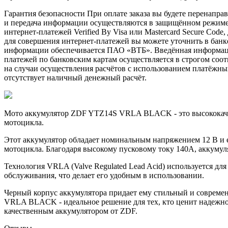
Гарантия безопасности При оплате заказа вы будете перена
и передача информации осуществляются в защищённом режиме 
интернет-платежей Verified By Visa или Mastercard Secure Cod
для совершения интернет-платежей вы можете уточнить в бан
информации обеспечивается ПАО «ВТБ». Введённая информация
платежей по банковским картам осуществляется в строгом соотв
на случаи осуществления расчётов с использованием платёжны
отсутствует наличный денежный расчёт.
Мото аккумулятор ZDF YTZ14S VRLA BLACK - это высококачес
мотоцикла.
Этот аккумулятор обладает номинальным напряжением 12 В и е
мотоцикла. Благодаря высокому пусковому току 140A, аккумул
Технология VRLA (Valve Regulated Lead Acid) используется для
обслуживания, что делает его удобным в использовании.
Черный корпус аккумулятора придает ему стильный и совреме
VRLA BLACK - идеальное решение для тех, кто ценит надежнос
качественным аккумулятором от ZDF.