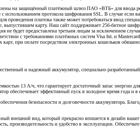
правлены на защищённый платёжный шлюз ПАО «ВТБ» для ввода 
с использованием протокола шифрования SSL. В случае если в
e, для проведения платежа также может потребоваться ввод спец
ке, выпустившем карту. Наш сайт поддерживает 256-битное ши
 не будет предоставлена третьим лицам за исключением случа
етствии с требованиями платёжных систем Visa Int. и Mastercard
х карт, при оплате посредством электронных кошельков обязанн
твенный и надежный аккумулятор, специально разработанный д
мкостью 13 A/ч, что гарантирует достаточный запас энергии дл
ятор обеспечивает эффективный пуск в холодное время года и в
 обеспечения безопасности и долговечности аккумулятора. Благо
нный внешний вид, который прекрасно впишется в дизайн ваше
ть, производительность и удобство в эксплуатации. Обеспечьте