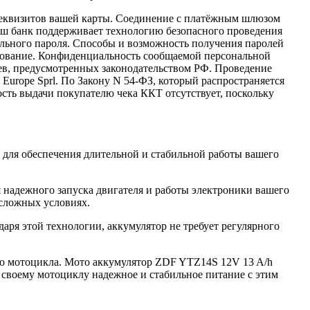
реквизитов вашей карты. Соединение с платёжным шлюзом
аш банк поддерживает технологию безопасного проведения
иального пароля. Способы и возможность получения паролей
фрование. Конфиденциальность сообщаемой персональной
ев, предусмотренных законодательством РФ. Проведение
 Europe Sprl. По Закону N 54-ФЗ, который распространяется
ость выдачи покупателю чека ККТ отсутствует, поскольку
ля обеспечения длительной и стабильной работы вашего
я надежного запуска двигателя и работы электроники вашего
 сложных условиях.
даря этой технологии, аккумулятор не требует регулярного
го мотоцикла. Мото аккумулятор ZDF YTZ14S 12V 13 A/h
 своему мотоциклу надежное и стабильное питание с этим