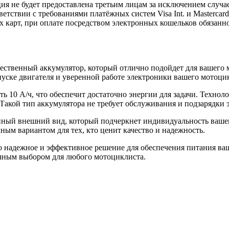
 не будет предоставлена третьим лицам за исключением случа
етствии с требованиями платёжных систем Visa Int. и Mastercard
х карт, при оплате посредством электронных кошельков обязанн
венный аккумулятор, который отлично подойдет для вашего мо
пуске двигателя и уверенной работе электроники вашего мотоци
 10 A/ч, что обеспечит достаточно энергии для задачи. Техноло
Такой тип аккумулятора не требует обслуживания и подзарядки э
енный внешний вид, который подчеркнет индивидуальность ваш
ным вариантом для тех, кто ценит качество и надежность.
надежное и эффективное решение для обеспечения питания ваш
ичным выбором для любого мотоциклиста.