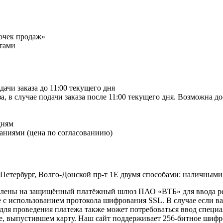
точек продаж»
тами
дачи заказа до 11:00 текущего дня
а, в случае подачи заказа после 11:00 текущего дня. Возможна д
дням
аниями (цена по согласованиию)
-Петербург, Волго-Донской пр-т 1Е двумя способами: наличными
правлены на защищённый платёжный шлюз ПАО «ВТБ» для ввода 
с использованием протокола шифрования SSL. В случае если в
e, для проведения платежа также может потребоваться ввод спец
ке, выпустившем карту. Наш сайт поддерживает 256-битное ши